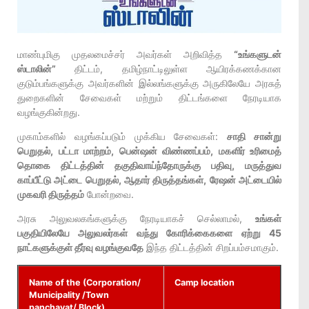
மாண்புமிகு முதலமைச்சர் அவர்கள் அறிவித்த
“உங்களுடன்
ஸ்டாலின்”
திட்டம், தமிழ்நாட்டிலுள்ள ஆயிரக்கணக்கான
குடும்பங்களுக்கு அவர்களின் இல்லங்களுக்கு அருகிலேயே அரசுத்
துறைகளின் சேவைகள் மற்றும் திட்டங்களை நேரடியாக
வழங்குகின்றது.
முகாம்களில் வழங்கப்படும் முக்கிய சேவைகள்:
சாதி சான்று
பெறுதல், பட்டா மாற்றம், பென்ஷன் விண்ணப்பம், மகளிர் உரிமைத்
தொகை திட்டத்தின் தகுதிவாய்ந்தோருக்கு பதிவு, மருத்துவ
காப்பீட்டு அட்டை பெறுதல், ஆதார் திருத்தங்கள், ரேஷன் அட்டையில்
முகவரி திருத்தம்
போன்றவை.
அரசு அலுவலகங்களுக்கு நேரடியாகச் செல்லாமல்,
உங்கள்
பகுதியிலேயே அலுவலர்கள் வந்து கோரிக்கைகளை ஏற்று 45
நாட்களுக்குள் தீர்வு வழங்குவதே
இந்த திட்டத்தின் சிறப்பம்சமாகும்.
Name of the (Corporation/
Camp location
Municipality /Town
panchayat/ Block)