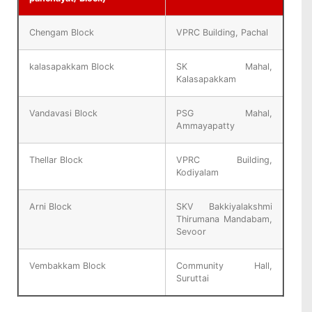
Chengam Block
VPRC Building, Pachal
kalasapakkam Block
SK Mahal,
Kalasapakkam
Vandavasi Block
PSG Mahal,
Ammayapatty
Thellar Block
VPRC Building,
Kodiyalam
Arni Block
SKV Bakkiyalakshmi
Thirumana Mandabam,
Sevoor
Vembakkam Block
Community Hall,
Suruttai