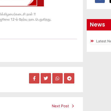
னிக்கிழமை)கடைசி நாள் !!
ு ஜூலை 12-ல் தேர்வு நடைபெறுகிறது.
News
Latest N
Next Post