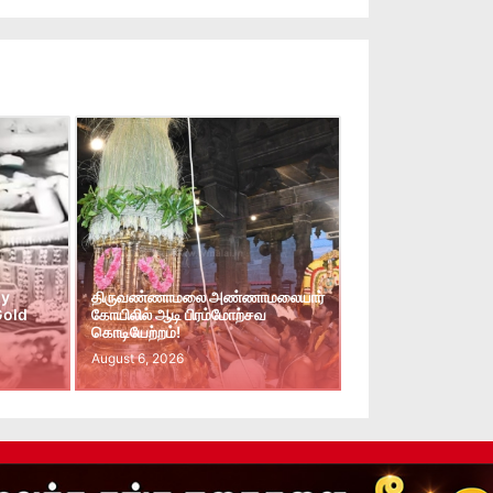
ay
திருவண்ணாமலை அண்ணாமலையார்
Gold
கோயிலில் ஆடி பிரம்மோற்சவ
கொடியேற்றம்!
August 6, 2026