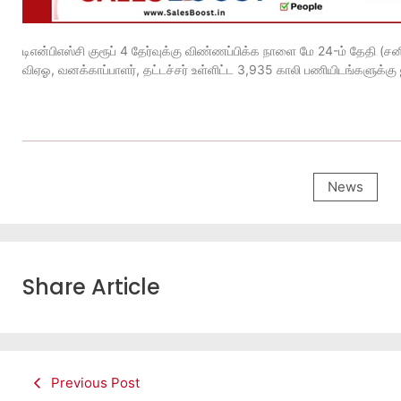
டிஎன்பிஎஸ்சி குரூப் 4 தேர்வுக்கு விண்ணப்பிக்க நாளை மே 24-ம் தேதி (ச
விஏஓ, வனக்காப்பாளர், தட்டச்சர் உள்ளிட்ட 3,935 காலி பணியிடங்களுக்க
News
Share Article
Previous Post