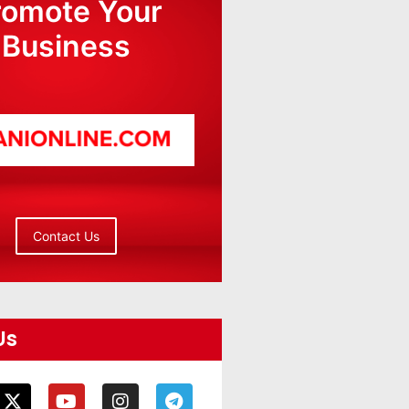
romote Your
Business
Contact Us
Us