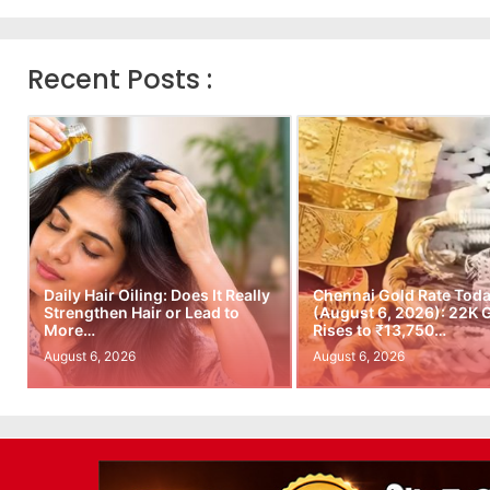
Recent Posts :
Daily Hair Oiling: Does It Really
Chennai Gold Rate Tod
Strengthen Hair or Lead to
(August 6, 2026): 22K 
More…
Rises to ₹13,750…
August 6, 2026
August 6, 2026