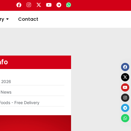
Directory
Contact
ry
Contact
nfo
m 2026
g News
Foods - Free Delivery