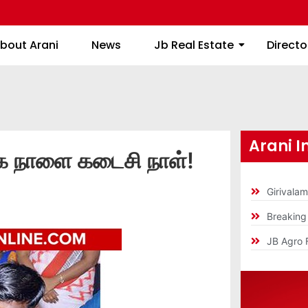
About Arani
News
Jb Real Estate
bout Arani
News
Jb Real Estate
Directo
Arani I
க்க நாளை கடைசி நாள்!
Girivala
Breakin
JB Agro 