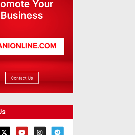
romote Your
Business
Contact Us
Us