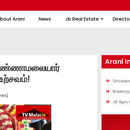
About Arani
News
Jb Real Estate
bout Arani
News
Jb Real Estate
Directo
Arani I
அண்ணாமலையார்
உற்சவம்!
Girivala
Breakin
ews]
JB Agro 