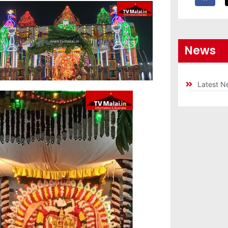
News
Latest N