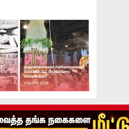
ay
திருவண்ணாமலை அண்ணாமலையார்
Gold
கோயிலில் ஆடி பிரம்மோற்சவ
கொடியேற்றம்!
August 6, 2026