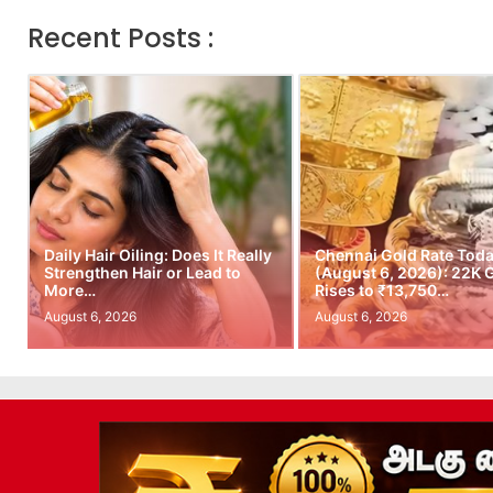
Recent Posts :
Daily Hair Oiling: Does It Really
Chennai Gold Rate Tod
Strengthen Hair or Lead to
(August 6, 2026): 22K 
More…
Rises to ₹13,750…
August 6, 2026
August 6, 2026