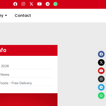
Directory
Contact
ry
Contact
nfo
m 2026
g News
Foods - Free Delivery