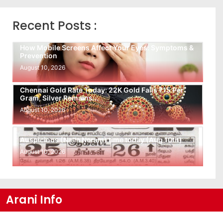
Recent Posts :
How Mobile Screens Affect Your Eyes: Symptoms &
Prevention
August 10, 2026
Chennai Gold Rate Today: 22K Gold Falls ₹15 Per
Gram, Silver Remains…
August 10, 2026
Auspicious (Nalla Neram) time today (Aug 10th)
August 10, 2026
Arani Info