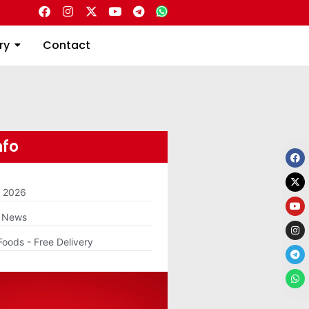
Directory
Contact
ry
Contact
nfo
m 2026
g News
Foods - Free Delivery