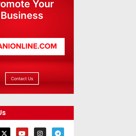
romote Your
Business
Contact Us
Us