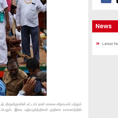
News
Latest N
திருவிழாவின் எட்டாம் நாள் காலை விநாயகர் மற்றும்
பெறும். இரவு பஞ்சமூர்த்திகள் குதிரை வாகனத்தில்