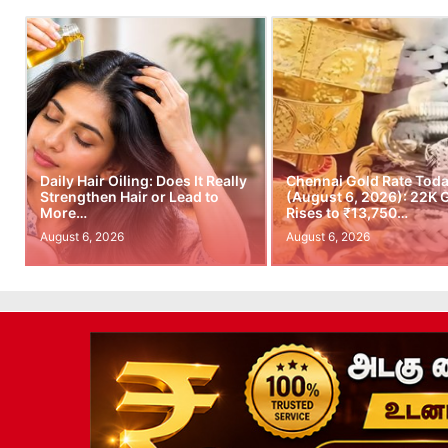
Daily Hair Oiling: Does It Really
Chennai Gold Rate Tod
Strengthen Hair or Lead to
(August 6, 2026): 22K 
More…
Rises to ₹13,750…
August 6, 2026
August 6, 2026