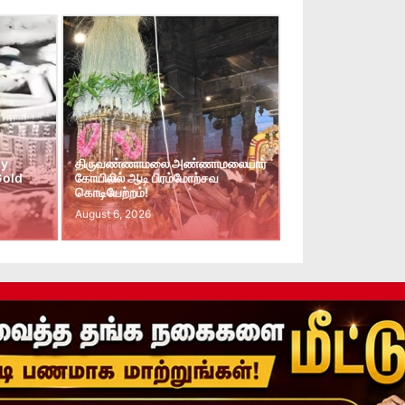
ay
திருவண்ணாமலை அண்ணாமலையார்
Gold
கோயிலில் ஆடி பிரம்மோற்சவ
கொடியேற்றம்!
August 6, 2026