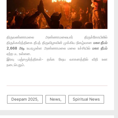
திருவண்ணாமலை அண்ணாமலையார் திருக்கோயிலில்
திருக்கார்த்திகை தீபத் திருவிழாவின் முக்கிய நிகழ்வான
மகா தீபம்
2,668 அடி
உயரமுள்ள அண்ணாமலை மலை உச்சியில்
மகா தீபம்
ஏற்ற பட உள்ளன.
இரவு பஞ்சமூர்த்திகள்- தங்க ரிஷப வாகனத்தில் வீதி உலா
நடைபெறும்.
Deepam 2025
,
News
,
Spiritual News