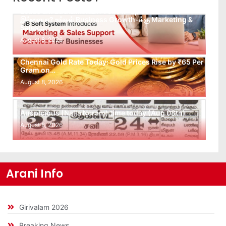
Leads கிடைக்கவில்லையா? Follow-up செய்ய Team
இல்லையா? உங்கள் Business Growth-க்கு Marketing &
Sales…
August 8, 2026
Chennai Gold Rate Today: Gold Prices Rise by ₹65 Per
Gram on…
August 8, 2026
Auspicious (Nalla Neram) time today (Aug 08th)
August 8, 2026
Arani Info
Girivalam 2026
Breaking News