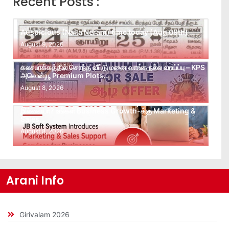
Recent Posts :
Auspicious (Nalla Neram) time today (Aug 09th)
August 9, 2026
கலசபாக்கத்தில் சொந்த வீட்டு மனை வாங்க நல்ல வாய்ப்பு – KPS
அவென்யூ Premium Plots…
August 8, 2026
Leads கிடைக்கவில்லையா? Follow-up செய்ய Team
இல்லையா? உங்கள் Business Growth-க்கு Marketing &
Sales…
August 8, 2026
Arani Info
Girivalam 2026