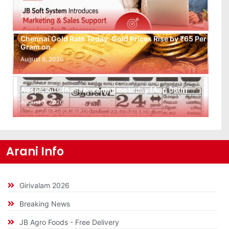
Sales…
August 8, 2026
Chennai Gold Rate Today: Gold Prices Rise by ₹65 Per
Gram on…
August 8, 2026
Auspicious (Nalla Neram) time today (Aug 08th)
August 8, 2026
Arani Info
Girivalam 2026
Breaking News
JB Agro Foods - Free Delivery