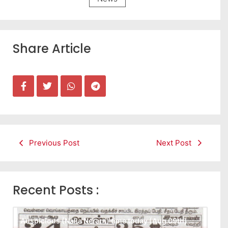
Share Article
Previous Post
Next Post
Recent Posts :
Auspicious (Nalla Neram) time today (Aug 09th)