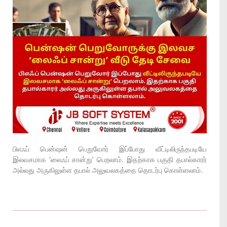
பிஎஃப் பென்ஷன் பெறுவோர் இப்போது வீட்டிலிருந்தபடியே
இலவசமாக ‘லைஃப் சான்று’ பெறலாம். இதற்காக பகுதி தபால்காரர்
அல்லது அருகிலுள்ள தபால் அலுவலகத்தை தொடர்பு கொள்ளலாம்.