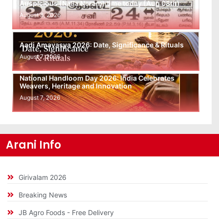
Auspicious (Nalla Neram) time today (Aug 08th)
August 8, 2026
Aadi Amavasya 2026: Date, Significance & Rituals
August 7, 2026
National Handloom Day 2026: India Celebrates
Weavers, Heritage and Innovation
August 7, 2026
Arani Info
Girivalam 2026
Breaking News
JB Agro Foods - Free Delivery