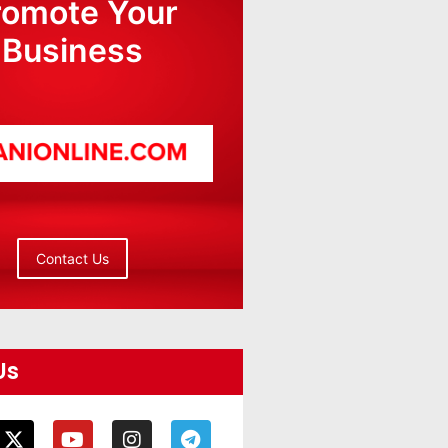
romote Your
Business
Contact Us
Us