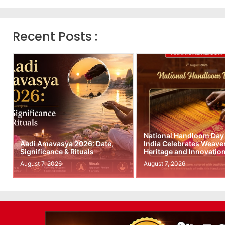
Recent Posts :
National Handloom Day
Aadi Amavasya 2026: Date,
India Celebrates Weave
Significance & Rituals
Heritage and Innovatio
August 7, 2026
August 7, 2026