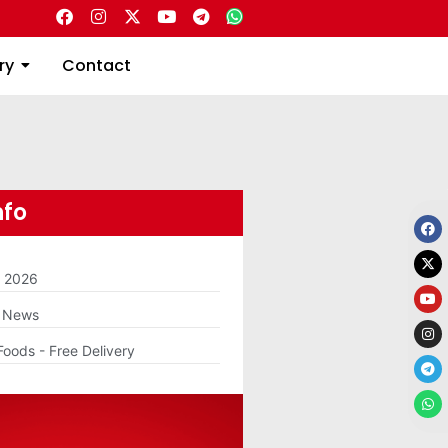
Directory
Contact
ry
Contact
nfo
m 2026
g News
Foods - Free Delivery