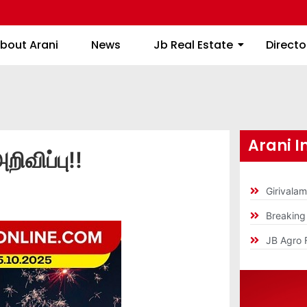
About Arani
News
Jb Real Estate
bout Arani
News
Jb Real Estate
Directo
Arani I
றிவிப்பு!!
Girivala
Breakin
JB Agro 