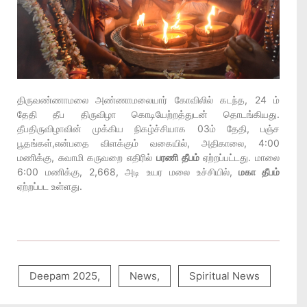
திருவண்ணாமலை அண்ணாமலையார் கோவிலில் கடந்த, 24 ம்
தேதி தீப திருவிழா கொடியேற்றத்துடன் தொடங்கியது.
தீபதிருவிழாவின் முக்கிய நிகழ்ச்சியாக 03ம் தேதி, பஞ்ச
பூதங்கள்,என்பதை விளக்கும் வகையில், அதிகாலை, 4:00
மணிக்கு, சுவாமி கருவறை எதிரில்
பரணி தீபம்
ஏற்றப்பட்டது. மாலை
6:00 மணிக்கு, 2,668, அடி உயர மலை உச்சியில்,
மகா தீபம்
ஏற்றப்பட உள்ளது.
Deepam 2025
,
News
,
Spiritual News