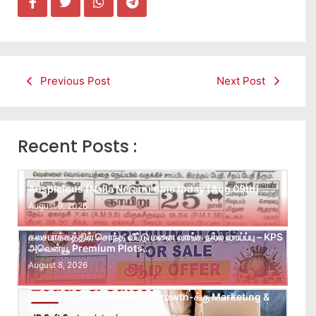
Previous Post
Next Post
Recent Posts :
Auspicious (Nalla Neram) time today (Aug 09th)
August 9, 2026
கலசபாக்கத்தில் சொந்த வீட்டு மனை வாங்க நல்ல வாய்ப்பு – KPS
அவென்யூ Premium Plots…
August 8, 2026
Leads கிடைக்கவில்லையா? Follow-up செய்ய Team
இல்லையா? உங்கள் Business Growth-க்கு Marketing &
Sales…