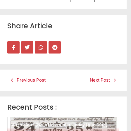
Share Article
Previous Post
Next Post
Recent Posts :
Auspicious (Nalla Neram) time today (Aug 09th)