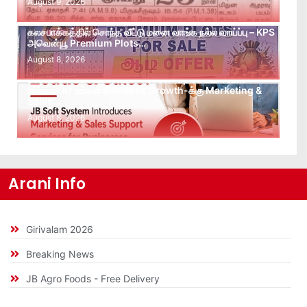
August 9, 2026
கலசபாக்கத்தில் சொந்த வீட்டு மனை வாங்க நல்ல வாய்ப்பு – KPS
அவென்யூ Premium Plots…
August 8, 2026
Leads கிடைக்கவில்லையா? Follow-up செய்ய Team
இல்லையா? உங்கள் Business Growth-க்கு Marketing &
Sales…
August 8, 2026
Arani Info
Girivalam 2026
Breaking News
JB Agro Foods - Free Delivery