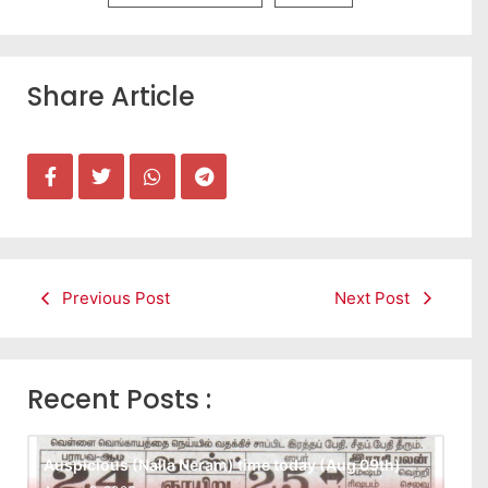
Share Article
Previous Post
Next Post
Recent Posts :
Auspicious (Nalla Neram) time today (Aug 09th)