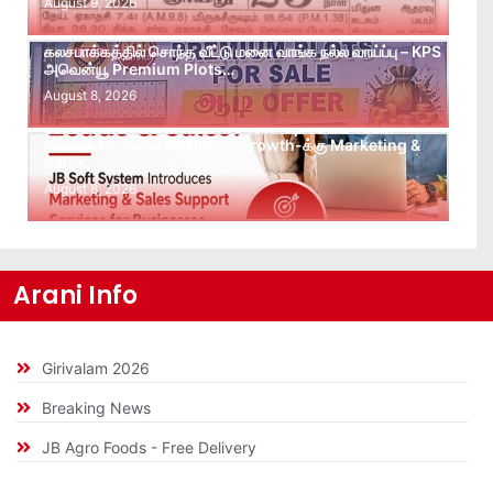
August 9, 2026
கலசபாக்கத்தில் சொந்த வீட்டு மனை வாங்க நல்ல வாய்ப்பு – KPS
அவென்யூ Premium Plots…
August 8, 2026
Leads கிடைக்கவில்லையா? Follow-up செய்ய Team
இல்லையா? உங்கள் Business Growth-க்கு Marketing &
Sales…
August 8, 2026
Arani Info
Girivalam 2026
Breaking News
JB Agro Foods - Free Delivery