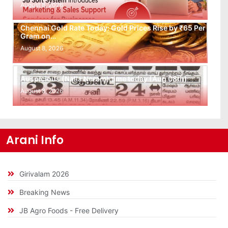
August 8, 2026
Chennai Gold Rate Today: Gold Prices Rise by ₹65 Per
Gram on…
August 8, 2026
Auspicious (Nalla Neram) time today (Aug 08th)
August 8, 2026
Arani Info
Girivalam 2026
Breaking News
JB Agro Foods - Free Delivery